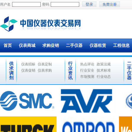
用户名
密码
免费注册
首页
仪表商城
求购促销
二手仪器
仪器租赁
工程信息
供
行
二
仪表招标
仪表定制
热点评论
政策法规
求
业
手
仪表促销
仪表求购
行业安全
技术标准
调
资
仪
市场预测
行业动态
剂
讯
器