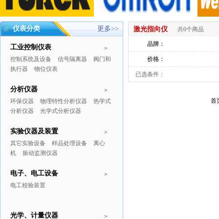
仪表分类
更多>>
激光指向仪
共0个商品
品牌：
工业控制仪表
>
控制系统及设备
信号隔离器
阀门和
价格：
执行器
物位仪表
已选条件：
分析仪器
>
首
环保仪器
物理特性分析仪器
热学式
分析仪器
光学式分析仪器
实验仪器及装置
>
其它实验设备
样品处理设备
离心
机
振动监测仪器
电子、电工设备
>
电工校验装置
光学、计量仪器
>