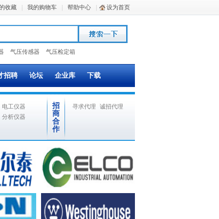
的收藏
|
我的购物车
|
帮助中心
|
设为首页
器
气压传感器
气压检定箱
才招聘
论坛
企业库
下载
招
电工仪器
寻求代理
诚招代理
商
分析仪器
合
作