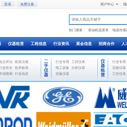
免费注册
用户中心
|
我
热门搜索：
柴油机温度表
地温传感
器
仪器租赁
工程信息
行业资讯
展会信息
招商合作
人
二
仪
热点评论
政策法规
行业专用
工控仪表
行业专用
手
器
行业安全
技术标准
电工设备
分析仪器
实验仪器
仪
租
市场预测
行业动态
实验仪器
工控仪表
器
赁