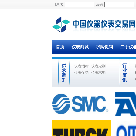
用户名
密码
首页
仪表商城
求购促销
二手仪
供
行
仪表招标
仪表定制
求
业
仪表促销
仪表求购
调
资
剂
讯