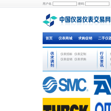
用户名
密码
首页
仪表商城
求购促销
二手仪
供
行
仪表招标
仪表定制
求
业
仪表促销
仪表求购
调
资
剂
讯