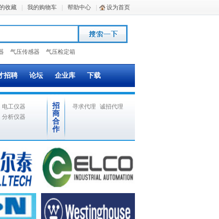
的收藏
|
我的购物车
|
帮助中心
|
设为首页
器
气压传感器
气压检定箱
才招聘
论坛
企业库
下载
招
电工仪器
寻求代理
诚招代理
商
分析仪器
合
作