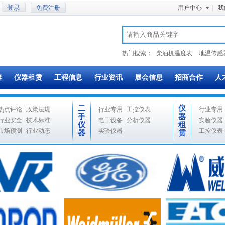
免费注册
用户中心
|
我
热门搜索：
柴油机温度表
地温传感
器
仪器租赁
工程信息
行业资讯
展会信息
招商合作
人
二
仪
热点评论
政策法规
行业专用
工控仪表
行业专用
手
器
行业安全
技术标准
电工设备
分析仪器
实验仪器
仪
租
市场预测
行业动态
实验仪器
工控仪表
器
赁