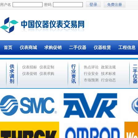
用户名
密码
免费注册
首页
仪表商城
求购促销
二手仪器
仪器租赁
工程信息
供
行
二
仪表招标
仪表定制
热点评论
政策法规
求
业
手
仪表促销
仪表求购
行业安全
技术标准
调
资
仪
市场预测
行业动态
剂
讯
器