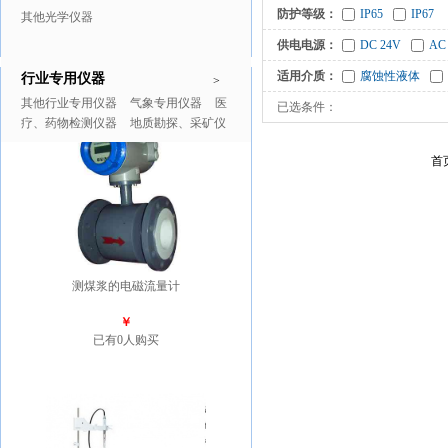
防护等级：
IP65
IP67
其他光学仪器
供电电源：
DC 24V
AC
适用介质：
腐蚀性液体
行业专用仪器
推广商品
更多>>
>
其他行业专用仪器
气象专用仪器
医
已选条件：
疗、药物检测仪器
地质勘探、采矿仪
器
首
测煤浆的电磁流量计
￥
已有0人购买