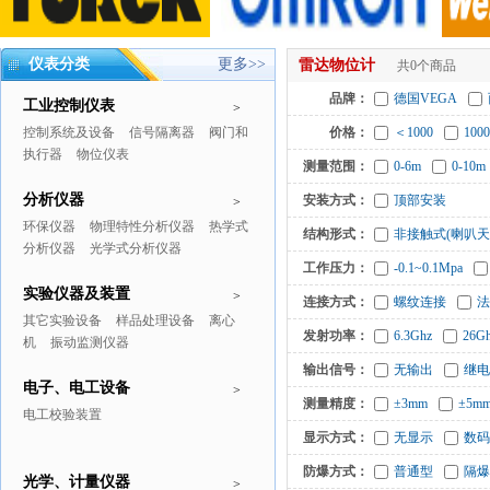
仪表分类
更多>>
雷达物位计
共0个商品
品牌：
德国VEGA
工业控制仪表
>
控制系统及设备
信号隔离器
阀门和
价格：
＜1000
1000
执行器
物位仪表
测量范围：
0-6m
0-10m
分析仪器
安装方式：
顶部安装
>
环保仪器
物理特性分析仪器
热学式
结构形式：
非接触式(喇叭天
分析仪器
光学式分析仪器
工作压力：
-0.1~0.1Mpa
实验仪器及装置
>
连接方式：
螺纹连接
法
其它实验设备
样品处理设备
离心
发射功率：
6.3Ghz
26G
机
振动监测仪器
输出信号：
无输出
继电
电子、电工设备
>
测量精度：
±3mm
±5m
电工校验装置
显示方式：
无显示
数码
防爆方式：
普通型
隔爆
光学、计量仪器
>