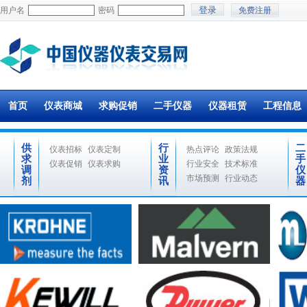
用户名
密码
免费注册
首页
仪表商城
求购促销
二手仪器
仪器租赁
工程信息
供
行
二
仪表招标
仪表定制
热点评论
政策法规
求
业
手
仪表促销
仪表求购
行业安全
技术标准
调
资
仪
市场预测
行业动态
剂
讯
器