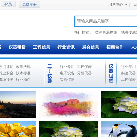
免费注册
用户中心
|
我
热门搜索：
柴油机温度表
地温传感
器
仪器租赁
工程信息
行业资讯
展会信息
招商合作
人
二
仪
热点评论
政策法规
行业专用
工控仪表
行业专用
手
器
行业安全
技术标准
电工设备
分析仪器
实验仪器
仪
租
市场预测
行业动态
实验仪器
工控仪表
器
赁