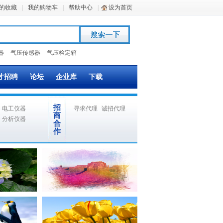
的收藏
|
我的购物车
|
帮助中心
|
设为首页
器
气压传感器
气压检定箱
才招聘
论坛
企业库
下载
招
电工仪器
寻求代理
诚招代理
商
分析仪器
合
作