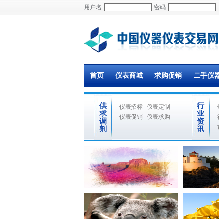
用户名
密码
首页
仪表商城
求购促销
二手仪
供
行
仪表招标
仪表定制
求
业
仪表促销
仪表求购
调
资
剂
讯