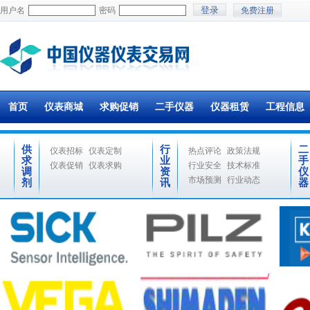
用户名
密码
免费注册
首页
仪表商城
求购促销
二手仪器
仪器租赁
工程信息
供
行
二
仪表招标
仪表定制
热点评论
政策法规
求
业
手
仪表促销
仪表求购
行业安全
技术标准
调
资
仪
市场预测
行业动态
剂
讯
器