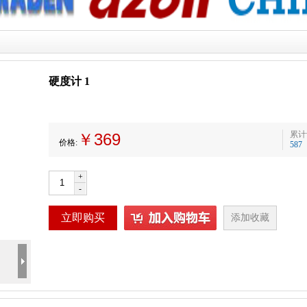
硬度计 1
累计
￥369
价格:
587
+
-
立即购买
添加收藏