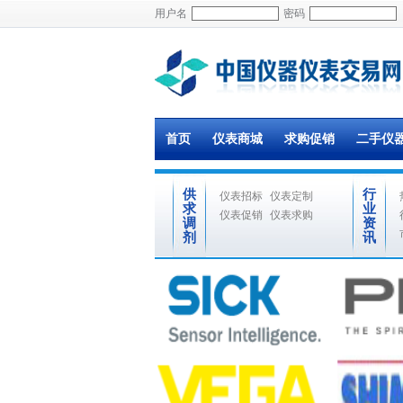
用户名
密码
首页
仪表商城
求购促销
二手仪
供
行
仪表招标
仪表定制
求
业
仪表促销
仪表求购
调
资
剂
讯