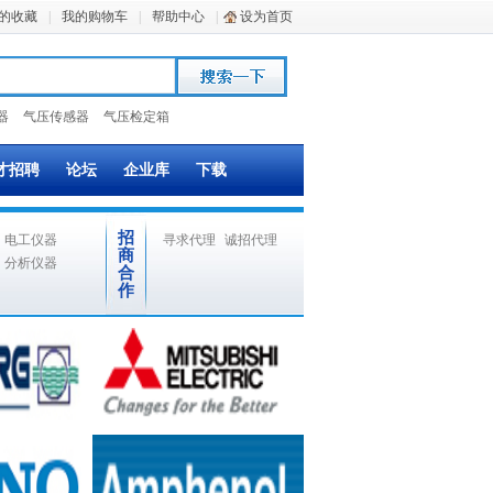
的收藏
|
我的购物车
|
帮助中心
|
设为首页
器
气压传感器
气压检定箱
才招聘
论坛
企业库
下载
招
电工仪器
寻求代理
诚招代理
商
分析仪器
合
作