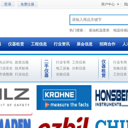
免费注册
用户中心
|
我
热门搜索：
柴油机温度表
地温传感
器
仪器租赁
工程信息
行业资讯
展会信息
招商合作
人
二
仪
热点评论
政策法规
行业专用
工控仪表
行业专用
手
器
行业安全
技术标准
电工设备
分析仪器
实验仪器
仪
租
市场预测
行业动态
实验仪器
工控仪表
器
赁