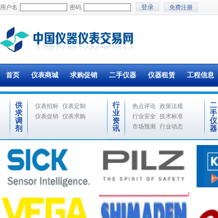
用户名
密码
免费注册
首页
仪表商城
求购促销
二手仪器
仪器租赁
工程信息
供
行
二
仪表招标
仪表定制
热点评论
政策法规
求
业
手
仪表促销
仪表求购
行业安全
技术标准
调
资
仪
市场预测
行业动态
剂
讯
器