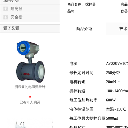
店内分类
商品名称： 搅拌器
商品
隔离器
品牌：
仪器
安全栅
看了又看
商品介绍
技术
电源
AV220V±10
最长定时时间
250分钟
电机转矩
20mN·m
测煤浆的电磁流量计
搅拌转速
100~1400r/m
￥
每工位加热功率
600W
已有 0 人购买
液体控温范围
室温~150℃
每工位最大搅拌容量
5000ml
外形尺寸
380*400*1