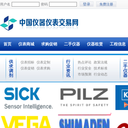
用户名
密码
免费注册
首页
仪表商城
求购促销
二手仪器
仪器租赁
工程信息
供
行
二
仪表招标
仪表定制
热点评论
政策法规
求
业
手
仪表促销
仪表求购
行业安全
技术标准
调
资
仪
市场预测
行业动态
剂
讯
器