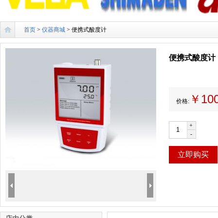
首页
>
仪器商城
> 便携式酸度计
便携式酸度计
￥10
价格:
+
-
立即购买