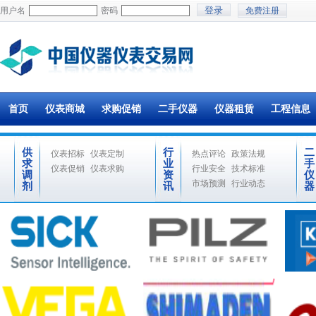
用户名
密码
免费注册
首页
仪表商城
求购促销
二手仪器
仪器租赁
工程信息
供
行
二
仪表招标
仪表定制
热点评论
政策法规
求
业
手
仪表促销
仪表求购
行业安全
技术标准
调
资
仪
市场预测
行业动态
剂
讯
器