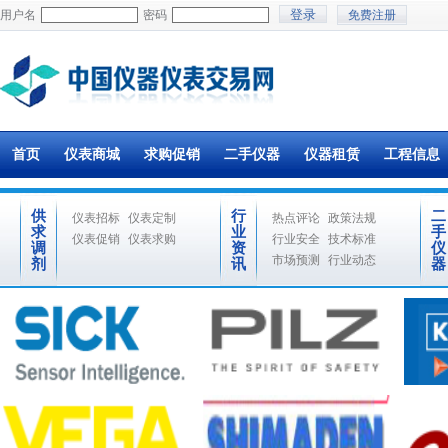
用户名
密码
免费注册
首页
仪表商城
求购促销
二手仪器
仪器租赁
工程信息
供
行
二
仪表招标
仪表定制
热点评论
政策法规
求
业
手
仪表促销
仪表求购
行业安全
技术标准
调
资
仪
市场预测
行业动态
剂
讯
器