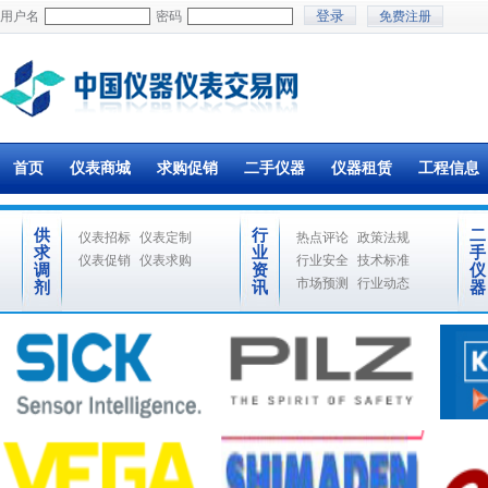
用户名
密码
免费注册
首页
仪表商城
求购促销
二手仪器
仪器租赁
工程信息
供
行
二
仪表招标
仪表定制
热点评论
政策法规
求
业
手
仪表促销
仪表求购
行业安全
技术标准
调
资
仪
市场预测
行业动态
剂
讯
器