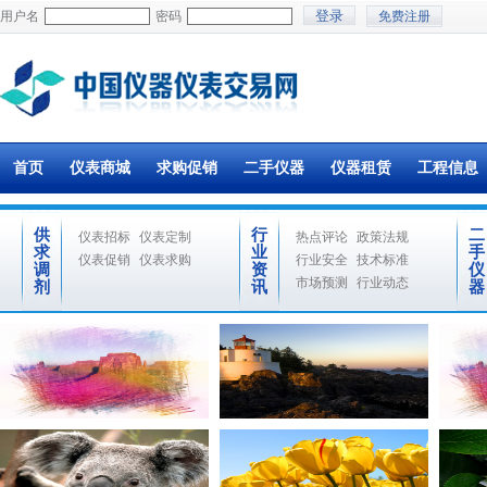
用户名
密码
免费注册
首页
仪表商城
求购促销
二手仪器
仪器租赁
工程信息
供
行
二
仪表招标
仪表定制
热点评论
政策法规
求
业
手
仪表促销
仪表求购
行业安全
技术标准
调
资
仪
市场预测
行业动态
剂
讯
器